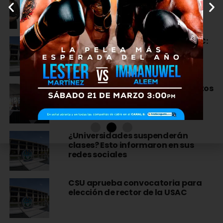
Aguirre como magistrados de la
CC
Elección de magistrados de la CC:
Cinco profesionales presentan
expedientes en convocatoria del
CSU
USAC otorga más de 500 contratos
indefinidos a trabajadores
¿Universidades suspenderán
clases? Esto informaron en sus
redes sociales
CSU aprueba convocatoria para
elección de rector de la USAC