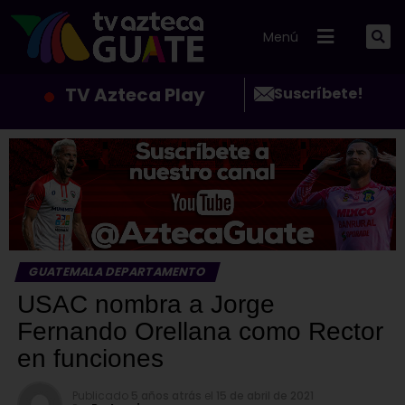
Menú
TV Azteca Play
Suscríbete!
GUATEMALA DEPARTAMENTO
USAC nombra a Jorge
Fernando Orellana como Rector
en funciones
Publicado
5 años atrás
el
15 de abril de 2021