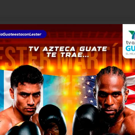
aje forzoso en Aeropuerto
23