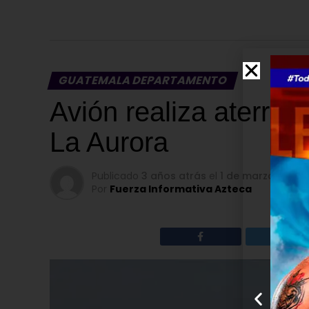
GUATEMALA DEPARTAMENTO
Avión realiza aterriz
La Aurora
Publicado
3 años atrás
el
1 de marzo de 20
Por
Fuerza Informativa Azteca