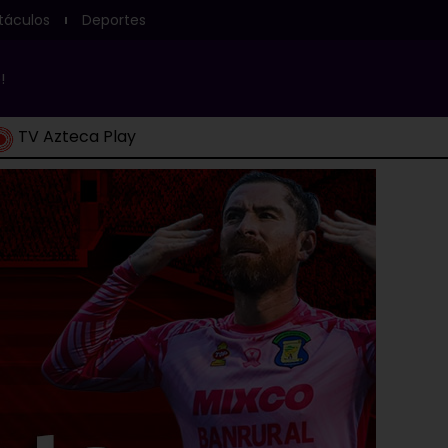
táculos
Deportes
!
TV Azteca Play