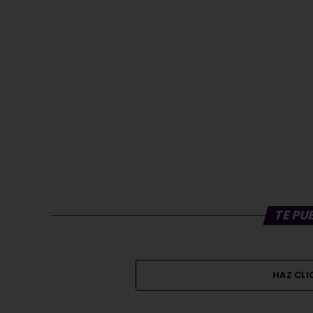
TE PU
HAZ CL