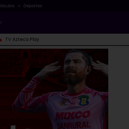
táculos
Deportes
!
TV Azteca Play