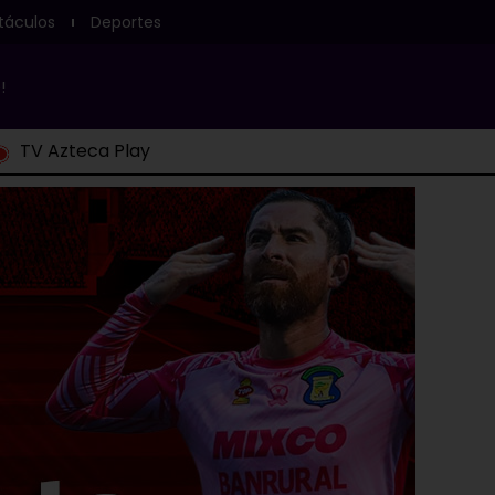
táculos
Deportes
!
TV Azteca Play