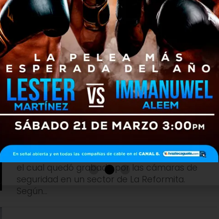
que caminaba con su carreta fue
luego huyó en un sector de Villa
NACIONALES
5 meses atrás
VIDEO: Captan robo de pickup
a plena luz del día en La
Reformita
Un robo de vehículo ocurrió a plena luz del día,
el cual quedó grabado por las cámaras de
seguridad en un sector de La Reformita.
Según...