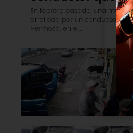
En febrero pasado, una mujer 
arrollada por un conductor que 
Hermosa, en el...