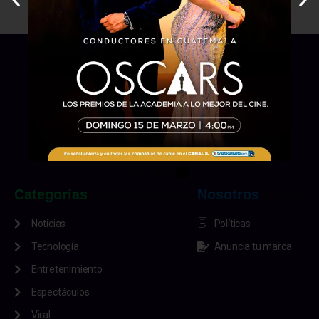
Categorías
Nosotros
Noticias
Políticas
Tecnología
Anuncia tu marca
Entretenimiento
Espectáculos
Viral