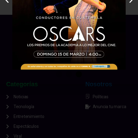
Categorías
Nosotros
Noticias
Políticas
Tecnología
Anuncia tu marca
Entretenimiento
Espectáculos
Viral