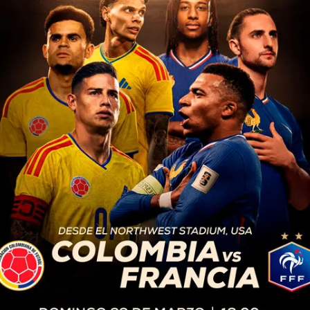
aciones etiquetadas con "
ESPECTÁCULOS
1 año atrás
¡Revive los 80s con un tributo
inolvidable en Guatemala!
Si eres fan de la música clásica y las vibras
ochenteras, prepárate para un evento musical
que te hará viajar en el tiempo. El Tributo a...