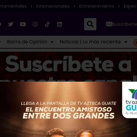
rtamentales
Internacionales
Entretenimiento
Espec
Suscríbete
Barra de Opinión
Noticias | Lo más reciente