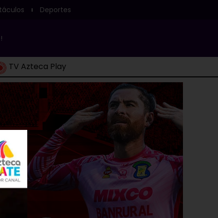
táculos
Deportes
!
TV Azteca Play