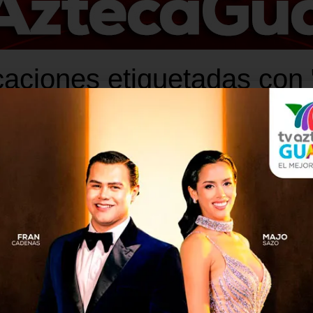
caciones etiquetadas con "
INTERNACIONALES
4 años atrás
EE. UU anunció compromisos
de inversión de empresas por
US$1 mil 900 millones en el
norte de Centro América
Según una hoja informativa emitida por la Casa
Blanca, la vicepresidenta de EE. UU. Kamala
Harris anunció hoy que se tienen
contemplados más de US$1 mil...