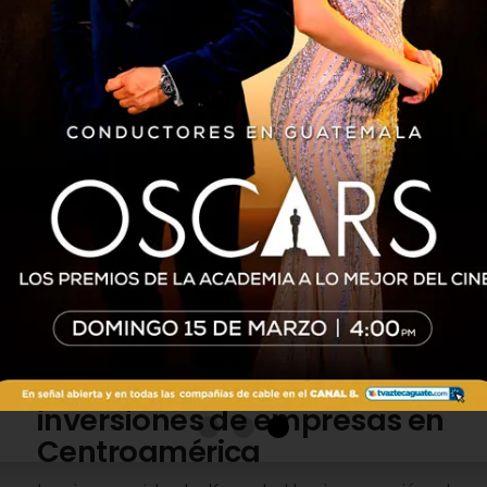
INTERNACIONALES
5 años atrás
EE. UU. anuncia inversión de
US$1.2 mil millones de
empresas en Centro América
La vicepresidenta de Estados Unidos, Kamala
Harris anunció que siete empresas
norteamericanas invertirán US$1.2 mil millones
en los países del triángulo norte Centro
América, esto como...
INTERNACIONALES
5 años atrás
Kamala Harris anuncia
inversiones de empresas en
Centroamérica