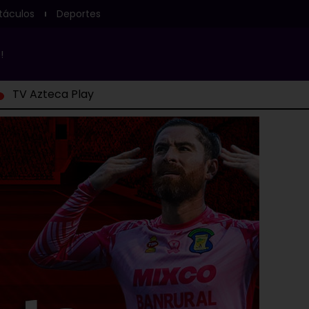
táculos
Deportes
!
TV Azteca Play