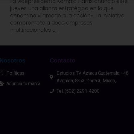
La vicepresidenta Kamala Harris anunció este
jueves una alianza estratégica en lo que
denomina «llamado a la acción». La iniciativa
compromete a doce empresas
multinacionales e...
Nosotros
Contacto
Políticas
Estudios TV Azteca Guatemala - 48
Avenida, 8-53, Zona 3, Mixco,
Anuncia tu marca
Tel. (502) 2291-4200