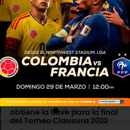
DEPORTES
4 años atrás
Cremas acarician la copa del
Torneo Clausura 2022 al
ganarle en casa a los rojos
El clásico entre rojos y cremas regalaron un
espectáculo en la cancha pues desde el
primero minuto se vio reñido el encuentro pero
sobrepasó el cuadro...
DEPORTES
4 años atrás
Comunicaciones deja en el
camino a Malacateco y
obtiene la llave para la final
del Torneo Clausura 2022