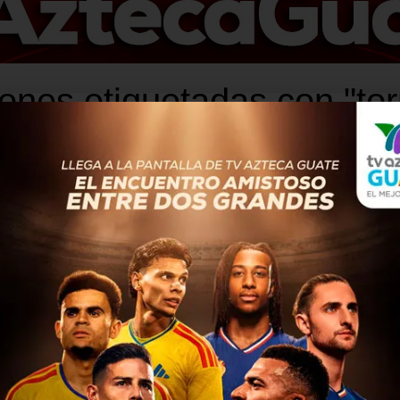
iones etiquetadas con "to
DEPORTES
4 años atrás
Comunicaciones se corona
campeón del Torneo Clausura
2022
Los Cremas del Comunicaciones vencieron a
Municipal con un marcador de 1-0, global 2-0
bastándole 180 minutos para coronarse
monarcas del Torneo Clausura 2022. Con
excepción...