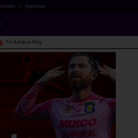
táculos
Deportes
!
TV Azteca Play