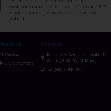
Los Cremas del Comunicaciones se
clasificaron a la final del Torneo Clausura 2022
al ganar por un gol de visita en el marcador
global 1-1. Los...
Nosotros
Contacto
Políticas
Estudios TV Azteca Guatemala - 48
Avenida, 8-53, Zona 3, Mixco,
Anuncia tu marca
Tel. (502) 2291-4200