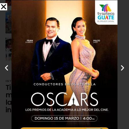
INTERNACIONALES
4 años atrás
Tiroteo de Texas: Policía acepta
errores en operativo de respuesta
INTERNACIONALES
4 años atrás
Tiroteo de Texas: Padres de niños
asesinados acusan a policía de no
actuar a tiempo
INTERNACIONALES
4 años atrás
Tiroteo de Texas: Esposo de
maestra fallecida no soportó
la tragedia y muere por
infarto