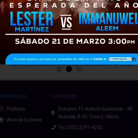
NACIONALES
1 año atrás
Conap presenta denuncia por
producción ilegal de tilapia en
el Lago de Atitlán
El Consejo Nacional de Áreas Protegidas
(Conap) presentó una denuncia ante el
Ministerio Público tras detectar la introducción
de tilapia mediante jaulas flotantes en el Lago...
Nosotros
Contacto
Políticas
Estudios TV Azteca Guatemala - 48
Avenida, 8-53, Zona 3, Mixco,
Anuncia tu marca
Tel. (502) 2291-4200