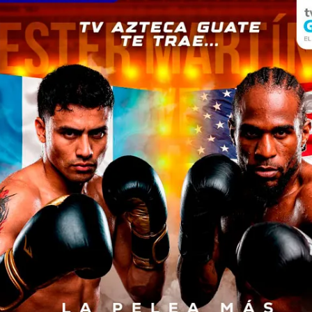
ublicaciones etiquetadas c
DEPARTAMENTALES
1 año atrás
Pobladores de Santiago
Atitlán retiran jaulas de tilapia
del lago
Pobladores de Santiago Atitlán acudieron al
Lago de Atitlán a bordo de embarcaciones
para retirar jaulas de cultivo de tilapia, como
una respuesta ante las crecientes...