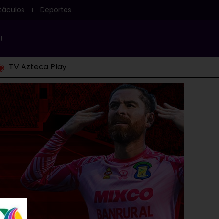
táculos
Deportes
!
TV Azteca Play