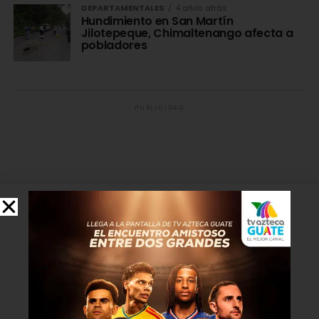
DEPARTAMENTALES
4 años atrás
Hundimiento en San Martín
Jilotepeque, Chimaltenango afecta a
pobladores
PUBLICIDAD