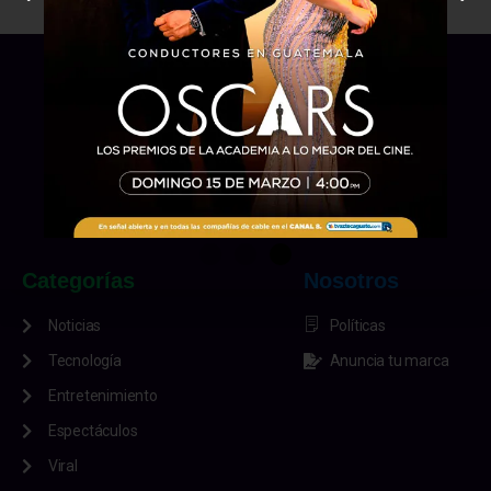
Categorías
Nosotros
Noticias
Políticas
Tecnología
Anuncia tu marca
Entretenimiento
Espectáculos
Viral