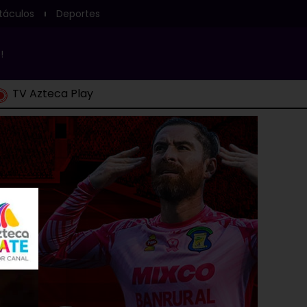
táculos
Deportes
!
TV Azteca Play