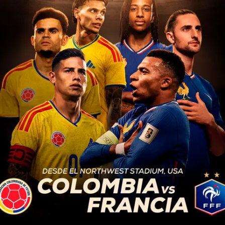
aciones etiquetadas con 
VIRAL
3 años atrás
VIDEO: Sacerdote de hace viral
en redes sociales por
considerarlo el más guapo
Varios internautas indicaron que de las redes
sociales nadie se escapa, curas y sacerdotes
ahora han sido tema de memes y noticias. Con
el ritmo de la famosa canción...