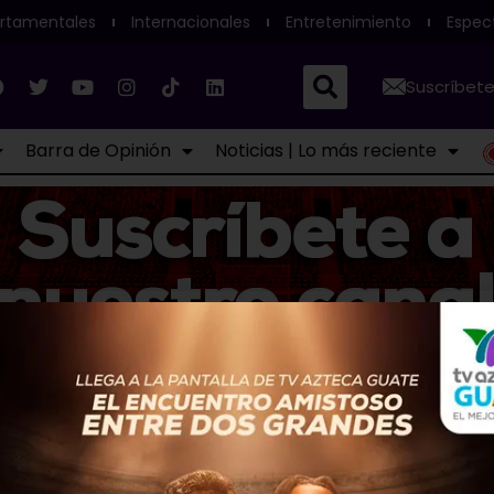
rtamentales
Internacionales
Entretenimiento
Espec
Suscríbete
Barra de Opinión
Noticias | Lo más reciente