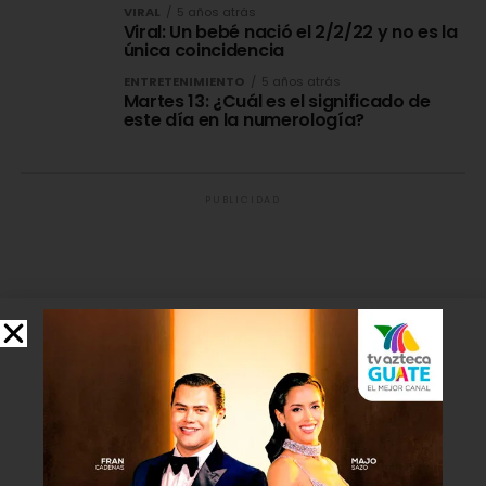
VIRAL
5 años atrás
Viral: Un bebé nació el 2/2/22 y no es la
única coincidencia
ENTRETENIMIENTO
5 años atrás
Martes 13: ¿Cuál es el significado de
este día en la numerología?
PUBLICIDAD