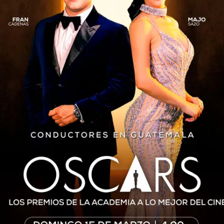
caciones etiquetadas con 
DEPORTES
3 años atrás
Barcelona presentó su nuevo
uniforme para la temporada
2023-2024
El conjunto de Barcelona presentó a través de
sus redes sociales, el uniforme que usará su
equipo varonil y femenil como de locales para
la temporada...