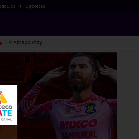
táculos
Deportes
!
TV Azteca Play