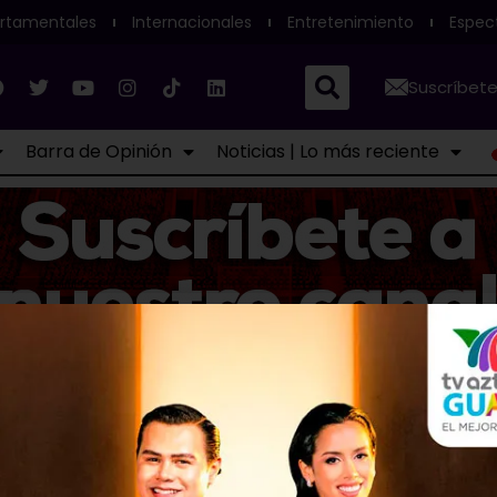
rtamentales
Internacionales
Entretenimiento
Espec
Suscríbete
Barra de Opinión
Noticias | Lo más reciente