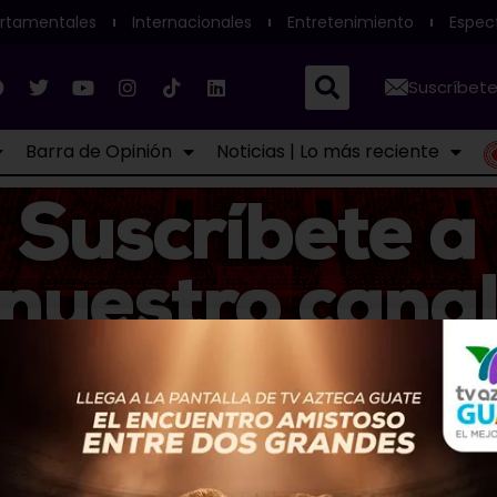
rtamentales
Internacionales
Entretenimiento
Espec
Suscríbete
Barra de Opinión
Noticias | Lo más reciente