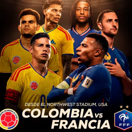
aciones etiquetadas co
INTERNACIONALES
4 años atrás
La gran tormenta invernal
“única en una generación”,
afecta gran parte de Estados
Unidos
La gran tormenta invernal que está afectando
a buena parte de Estados Unidos ha dejado a
millones de personas sin electricidad y a miles
sin poder viajar en avión en...