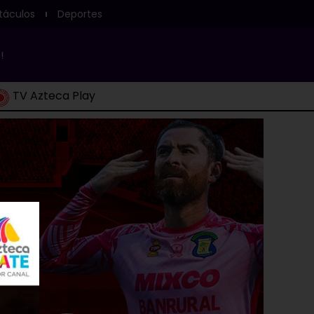
táculos
Deportes
!
TV Azteca Play