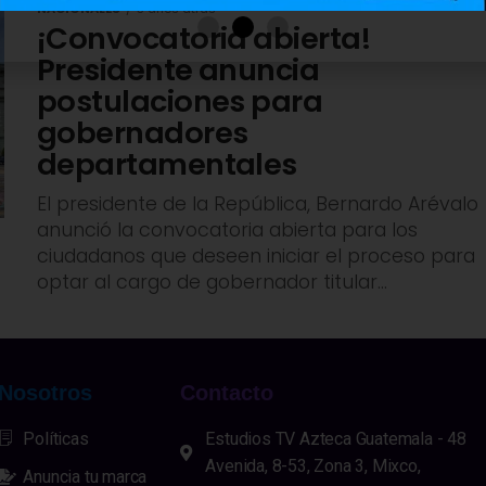
NACIONALES
3 años atrás
¡Convocatoria abierta!
Presidente anuncia
postulaciones para
gobernadores
departamentales
El presidente de la República, Bernardo Arévalo
anunció la convocatoria abierta para los
ciudadanos que deseen iniciar el proceso para
optar al cargo de gobernador titular...
Nosotros
Contacto
Políticas
Estudios TV Azteca Guatemala - 48
Avenida, 8-53, Zona 3, Mixco,
Anuncia tu marca