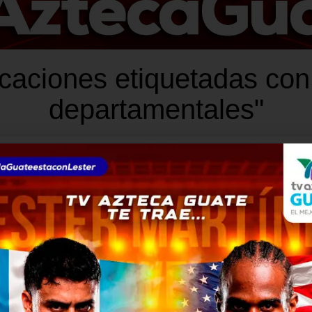
icaciones etiquetadas co
departamentales"
NACIONALES
2 años atrás
¡Renuncias aceptadas!
Gobernadores de cinco
departamentos dejarán sus
cargos
Este viernes 10 de enero, el Ejecutivo informó a
los gobernadores de Guatemala,
Suchitepéquez, Baja Verapaz, Jalapa y Quiché