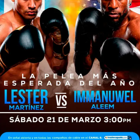
que el presidente Bernardo Arévalo aceptó
sus...
NACIONALES
2 años atrás
Más de 1,500 ciudadanos
presentan expedientes para
optar al cargo de
gobernadores
departamentales
El Ministerio de Gobernación (Mingob) registró
que 1,516 expedientes fueron presentados por
parte de los ciudadanos quienes buscan ser
gobernadores de los 22 departamentos del
país....