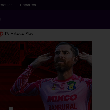
táculos
Deportes
!
TV Azteca Play