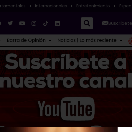
rtamentales
Internacionales
Entretenimiento
Espec
Suscríbete
Barra de Opinión
Noticias | Lo más reciente