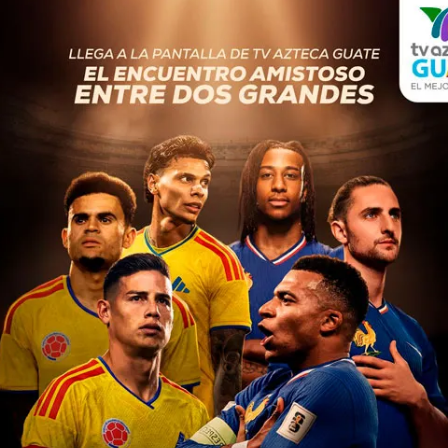
publicaciones etiquetadas
NOTA EMPRESARIAL
9 meses atrás
Dogui y Gati Bienestar
transforman centros
comerciales en espacios para
consentir a las mascotas
Las marcas premium de Cargill invitan a
retribuir el amor incondicional de perros y
gatos con experiencias únicas y nutrición
respaldada por la ciencia. Bajo el...