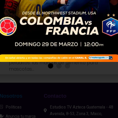
NOTA EMPRESARIAL
3 años atrás
Guatemala cuenta con las
marcas renovadas Dogui y
Gati
El mercado guatemalteco amante de las
mascotas, cuenta ahora con una oferta
innovadora que trae nueva imagen para sus
peluditos: las marcas de alimento para
mascotas...
Nosotros
Contacto
Políticas
Estudios TV Azteca Guatemala - 48
Avenida, 8-53, Zona 3, Mixco,
Anuncia tu marca