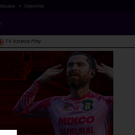
táculos
Deportes
!
TV Azteca Play