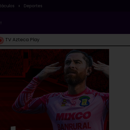
táculos
Deportes
!
TV Azteca Play