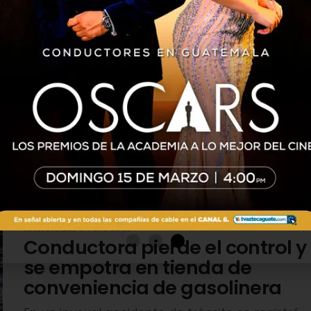
n parqueo de
n fallecido y un
ingo 24 de agosto, un incidente
asolinera dejó como resultado a un
NACIONALES
1 año atrás
Conductora pierde el control y
se empotra en tienda de
conveniencia de gasolinera