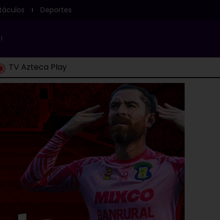
táculos
Deportes
!
TV Azteca Play