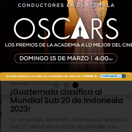
la carrera de Marco
e prisión?
l Centro de Detención para
tbolista Marco Pablo Pappa Ponce,
sión...
DEPORTES
4 años atrás
¡Guatemala clasifica al
Mundial Sub 20 de Indonesia
2023!
En un partido de infarto, la Selección Nacional
Sub 20 venció en la tanda de penales a su