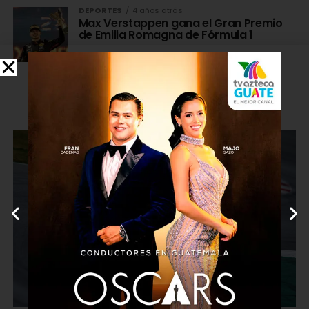
DEPORTES
4 años atrás
Max Verstappen gana el Gran Premio
de Emilia Romagna de Fórmula 1
DEPORTES
4 años atrás
VIDEO: Un piloto se salva de ser
golpeado en la cara por una varilla