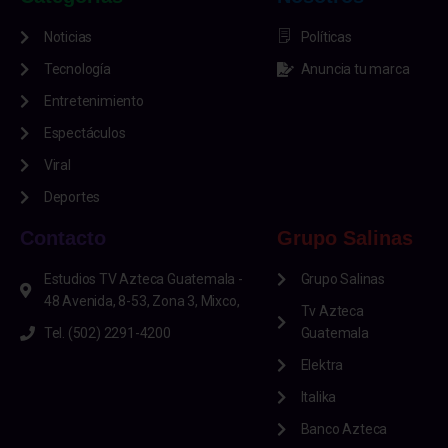
Noticias
Políticas
Tecnología
Anuncia tu marca
Entretenimiento
Espectáculos
Viral
Deportes
Contacto
Grupo Salinas
Estudios TV Azteca Guatemala -
Grupo Salinas
48 Avenida, 8-53, Zona 3, Mixco,
Tv Azteca
Tel. (502) 2291-4200
Guatemala
Elektra
Italika
Banco Azteca