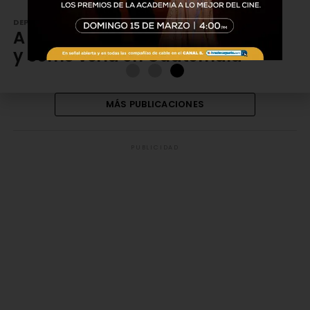
DEPORTES
4 años atrás
A qué hora es la carrera de F1
y cómo verla en Guatemala
MÁS PUBLICACIONES
PUBLICIDAD