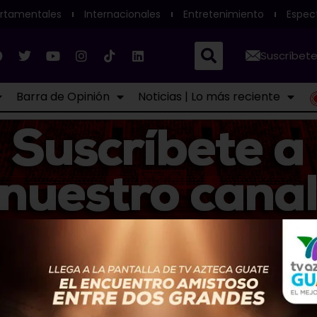
rtamentales
Internacionales
Entretenimiento
Espec
Suscríbete
Barra de Opinión
Noticias | Lo más reciente