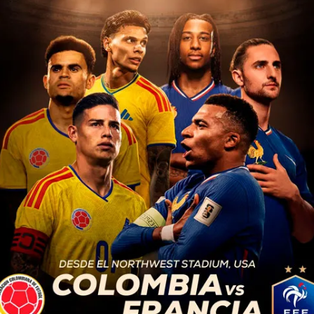
nes etiquetadas con "ele
Argentina"
INTERNACIONALES
10 meses atrás
Javier Milei celebra la victoria
de su partido en elecciones de
medio término y plantea
nuevo ciclo para el país
El presidente de Argentina, Javier Milei, celebró
la “contundente” victoria de su partido La
Libertad Avanza en las elecciones legislativas