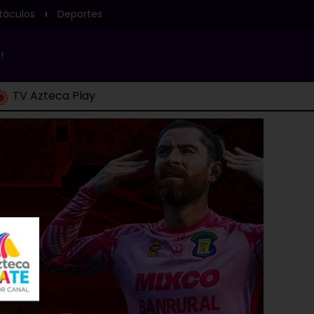
táculos
Deportes
!
TV Azteca Play