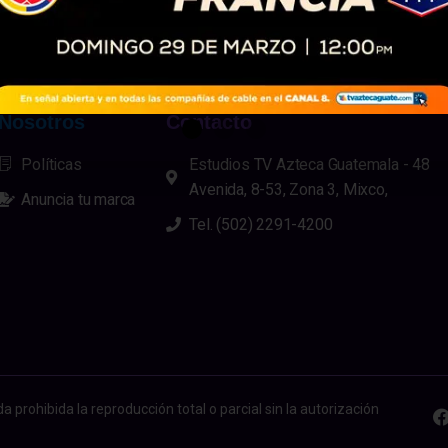
de medio término, interpretándola como un...
Nosotros
Contacto
Políticas
Estudios TV Azteca Guatemala - 48
Avenida, 8-53, Zona 3, Mixco,
Anuncia tu marca
Tel. (502) 2291-4200
rohibida la reproducción total o parcial sin la autorización