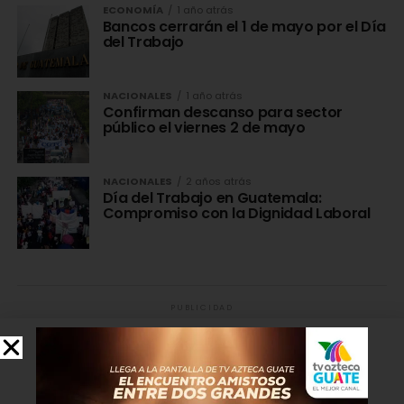
ECONOMÍA
1 año atrás
Bancos cerrarán el 1 de mayo por el Día
del Trabajo
NACIONALES
1 año atrás
Confirman descanso para sector
público el viernes 2 de mayo
NACIONALES
2 años atrás
Día del Trabajo en Guatemala:
Compromiso con la Dignidad Laboral
PUBLICIDAD