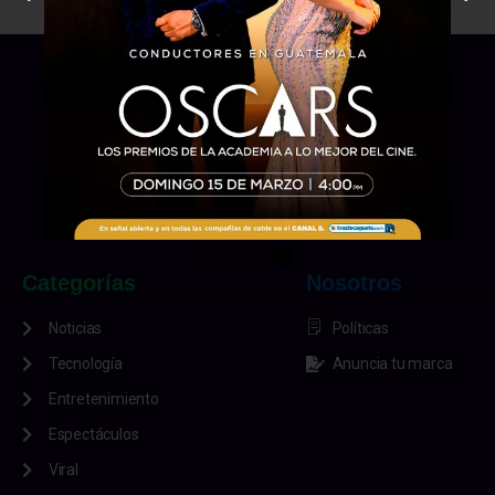
Categorías
Nosotros
Noticias
Políticas
Tecnología
Anuncia tu marca
Entretenimiento
Espectáculos
Viral