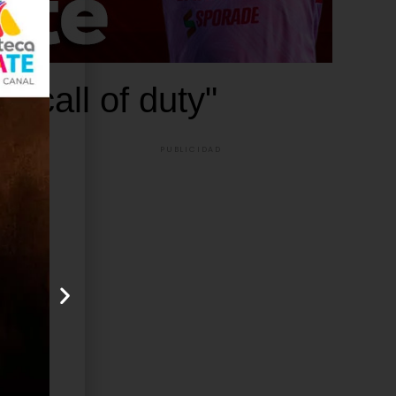
 "call of duty"
PUBLICIDAD