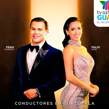
icaciones etiquetadas con
ENTRETENIMIENTO
8 meses atrás
Fallece Vince Zampella, el
creador de la franquicia «Call
of Duty»
El desarrollador de videojuegos Vince Zampella,
una de las personalidades más influyentes de
la industria y vinculado directamente a la
creación de la exitosa franquicia Call...