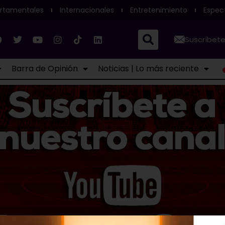
rtamentales
Internacionales
Entretenimiento
Espec
Suscríbete
Barra de Opinión
Noticias | Lo más reciente