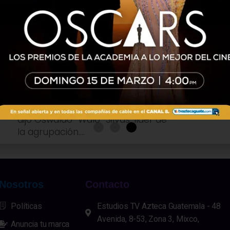
ESPECTÁCULOS
4 años atrás
Banda MS presentó su nueva
canción un corrido a Call of
Duty
El corrido mexicano vuelve a hacer historia al
llegar a los videojuegos, mediante una
colaboración entre la famosa franquicia Call of
Duty y la Banda MS de Sergio Lizárraga,
dijo Oswaldo “Walo” Silvas, líder de
la agrupación....
Nosotros
Contacto
Políticas
Estudios TV Azteca Guatemala - 48
Avenida, 8-53, Zona 3, Mixco,
Anuncia tu marca