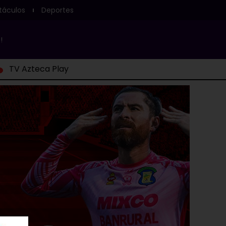
táculos
Deportes
!
TV Azteca Play